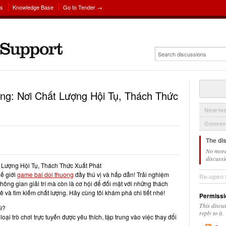
ns
Knowledge Base
Go to Tender →
ng: Nơi Chất Lượng Hội Tụ, Thách Thức
New Is
Convers
The di
No more
discussi
 Lượng Hội Tụ, Thách Thức Xuất Phát
ế giới
game bai doi thuong
đầy thú vị và hấp dẫn! Trải nghiệm
Re-open 
hông gian giải trí mà còn là cơ hội để đối mặt với những thách
và tìm kiếm chất lượng. Hãy cùng tôi khám phá chi tiết nhé!
Permissi
This discu
ì?
reply to it.
oại trò chơi trực tuyến được yêu thích, tập trung vào việc thay đổi