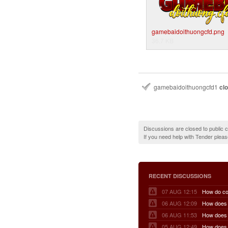
gamebaidoithuongcfd.png
36.7 KB
gamebaidoithuongcfd1
cl
Discussions are closed to public
If you need help with Tender plea
RECENT DISCUSSIONS
07 AUG 12:15
06 AUG 12:09
06 AUG 11:53
05 AUG 12:49