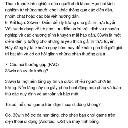
Tham khảo kinh nghiệm của người chơi khác: Học hỏi kinh
nghiệm từ những người chơi khác thông qua các diễn đàn,
nhóm chat hoặc các bài viết hướng dẫn.
6. Kết luận: 33win - Điểm đến lý tưởng cho giải trí trực tuyến
Với sự đa dạng về trò chơi, ưu điểm vượt trội, dịch vụ chuyên
nghiệp và các chương trình khuyến mãi hấp dẫn, 33win là một
điểm đến lý tưởng cho những ai yêu thích giải trí trực tuyến.
Hãy đăng ký tài khoản ngay hôm nay để khám phá thế giới giải
trí bất tận và có cơ hội giành những phần thưởng giá trị.
7. Câu hỏi thường gặp (FAQ)
33win có uy tín không?
33win là một nền tảng uy tín và được nhiều người chơi tin
tưởng. Nền tảng này có giấy phép hoạt động hợp pháp và tuân
thủ các quy định về an toàn và bảo mật.
Tôi có thể chơi game trên điện thoại di động không?
Có, 33win hỗ trợ đa nền tảng, cho phép bạn chơi game trên
điện thoại di động (Android, iOS) và máy tính bảng.