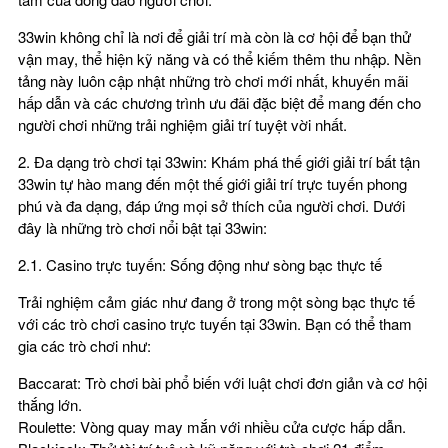
33win không chỉ là nơi để giải trí mà còn là cơ hội để bạn thử
vận may, thể hiện kỹ năng và có thể kiếm thêm thu nhập. Nền
tảng này luôn cập nhật những trò chơi mới nhất, khuyến mãi
hấp dẫn và các chương trình ưu đãi đặc biệt để mang đến cho
người chơi những trải nghiệm giải trí tuyệt vời nhất.
2. Đa dạng trò chơi tại 33win: Khám phá thế giới giải trí bất tận
33win tự hào mang đến một thế giới giải trí trực tuyến phong
phú và đa dạng, đáp ứng mọi sở thích của người chơi. Dưới
đây là những trò chơi nổi bật tại 33win:
2.1. Casino trực tuyến: Sống động như sòng bạc thực tế
Trải nghiệm cảm giác như đang ở trong một sòng bạc thực tế
với các trò chơi casino trực tuyến tại 33win. Bạn có thể tham
gia các trò chơi như:
Baccarat: Trò chơi bài phổ biến với luật chơi đơn giản và cơ hội
thắng lớn.
Roulette: Vòng quay may mắn với nhiều cửa cược hấp dẫn.