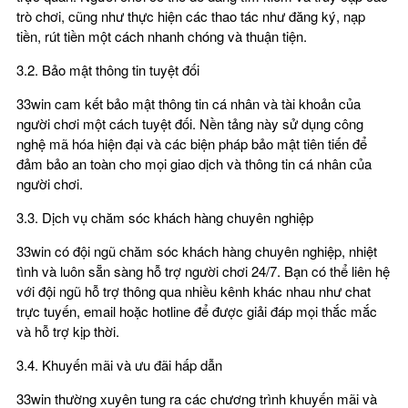
trò chơi, cũng như thực hiện các thao tác như đăng ký, nạp
tiền, rút tiền một cách nhanh chóng và thuận tiện.
3.2. Bảo mật thông tin tuyệt đối
33win cam kết bảo mật thông tin cá nhân và tài khoản của
người chơi một cách tuyệt đối. Nền tảng này sử dụng công
nghệ mã hóa hiện đại và các biện pháp bảo mật tiên tiến để
đảm bảo an toàn cho mọi giao dịch và thông tin cá nhân của
người chơi.
3.3. Dịch vụ chăm sóc khách hàng chuyên nghiệp
33win có đội ngũ chăm sóc khách hàng chuyên nghiệp, nhiệt
tình và luôn sẵn sàng hỗ trợ người chơi 24/7. Bạn có thể liên hệ
với đội ngũ hỗ trợ thông qua nhiều kênh khác nhau như chat
trực tuyến, email hoặc hotline để được giải đáp mọi thắc mắc
và hỗ trợ kịp thời.
3.4. Khuyến mãi và ưu đãi hấp dẫn
33win thường xuyên tung ra các chương trình khuyến mãi và