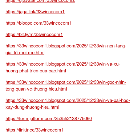
https://jaga.link/33wincocom1
https://bioqoo.com/33wincocom1
https://bit.ly/m/33wincocom1
https://33wincocom1.blogspot.com/2025/12/33win-nen-tang-
giai-tri-moi-me.html
https://33wincocom1.blogspot.com/2025/12/33win-va-xu-
huong-phat-trien-cua-cac.html
https://33wincocom1.blogspot.com/2025/12/33win-goc-nhin-
tong-quan-ve-thuong-hieu.html
https://33wincocom1.blogspot.com/2025/12/33win-va-bai-hoc-
xay-dung-thuong-hieu.html
https://form.jotform.com/253552138775060
https://linktr.ee/33wincocom1