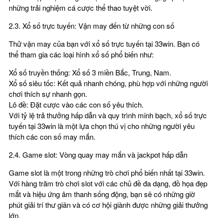
những trải nghiệm cá cược thể thao tuyệt vời.
2.3. Xổ số trực tuyến: Vận may đến từ những con số
Thử vận may của bạn với xổ số trực tuyến tại 33win. Bạn có
thể tham gia các loại hình xổ số phổ biến như:
Xổ số truyền thống: Xổ số 3 miền Bắc, Trung, Nam.
Xổ số siêu tốc: Kết quả nhanh chóng, phù hợp với những người
chơi thích sự nhanh gọn.
Lô đề: Đặt cược vào các con số yêu thích.
Với tỷ lệ trả thưởng hấp dẫn và quy trình minh bạch, xổ số trực
tuyến tại 33win là một lựa chọn thú vị cho những người yêu
thích các con số may mắn.
2.4. Game slot: Vòng quay may mắn và jackpot hấp dẫn
Game slot là một trong những trò chơi phổ biến nhất tại 33win.
Với hàng trăm trò chơi slot với các chủ đề đa dạng, đồ họa đẹp
mắt và hiệu ứng âm thanh sống động, bạn sẽ có những giờ
phút giải trí thư giãn và có cơ hội giành được những giải thưởng
lớn.