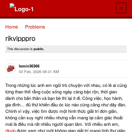
≡
Home
Problems
→
→
rikvipppro
This discussion is
public.
lemin36366
03 Feb, 2026 08:31 AM
Trong những lúc anh em ngồi trò chuyện với nhau, có lẽ ai cũng
từng than thở rằng cuộc sống ngày càng bận rộn, thời gian
dành cho bản thân và bạn bè thì lại ít đi. Công việc, học hành,
gia đình… đủ thứ khiến đầu óc lúc nào cũng căng như dây đàn.
Chính vì vậy, việc tìm được một hình thức giải trí đơn giản,
không cần suy nghĩ nhiều nhưng vẫn mang lại cảm giác thoải
mái là điều mà rất nhiều người quan tâm. Với nhiều anh em,
rikvip
được xem như một không gian giải trí mang tính thư giãn,